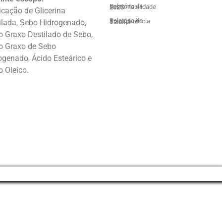
Relatório de sustentabilidade 2025
icação de Glicerina
ilada, Sebo Hidrogenado,
Relatório de Transparência Salarial
o Graxo Destilado de Sebo,
o Graxo de Sebo
ogenado, Ácido Esteárico e
o Oleico.