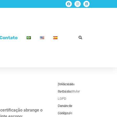
Contato
Política de privacidade
Portal do titular de Dados
LGPD
Canais de Denúncia
 certificação abrange o
Código de conduta
inte escopo: