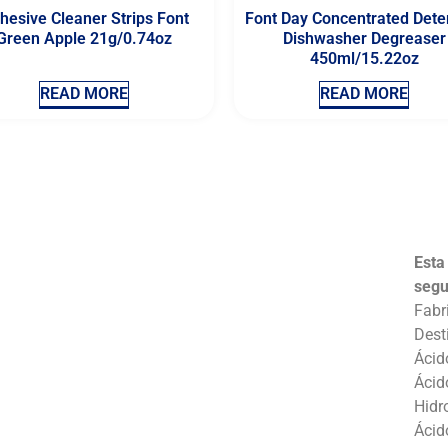
hesive Cleaner Strips Font
Font Day Concentrated Dete
Green Apple 21g/0.74oz
Dishwasher Degreaser
450ml/15.22oz
READ MORE
READ MORE
Esta
segu
Fabr
Dest
Ácid
Ácid
Hidr
Ácid