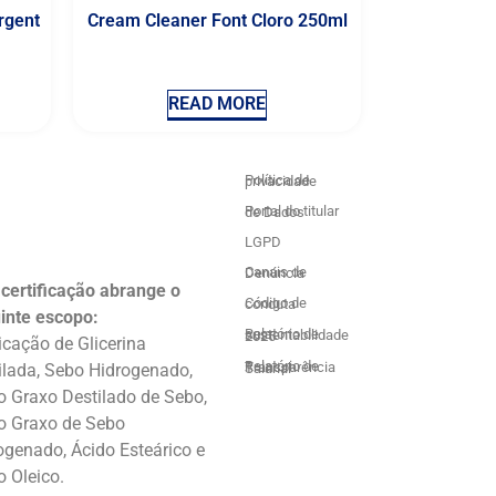
rgent
Cream Cleaner Font Cloro 250ml
READ MORE
Política de privacidade
Portal do titular de Dados
LGPD
Canais de Denúncia
 certificação abrange o
Código de conduta
inte escopo:
Relatório de sustentabilidade 2025
icação de Glicerina
ilada, Sebo Hidrogenado,
Relatório de Transparência Salarial
o Graxo Destilado de Sebo,
o Graxo de Sebo
ogenado, Ácido Esteárico e
o Oleico.