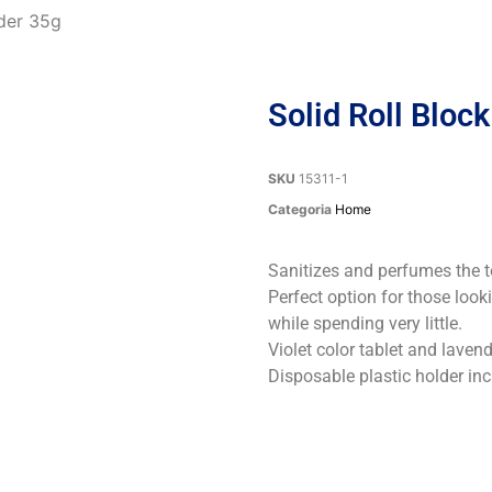
nder 35g
Solid Roll Bloc
SKU
15311-1
Categoria
Home
Sanitizes and perfumes the to
Perfect option for those looki
while spending very little.
Violet color tablet and laven
Disposable plastic holder inc