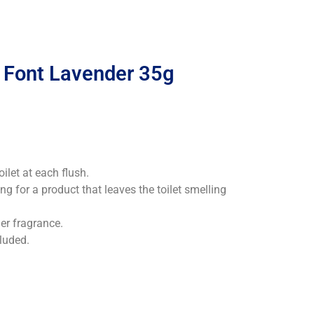
k Font Lavender 35g
ilet at each flush.
ng for a product that leaves the toilet smelling
der fragrance.
luded.