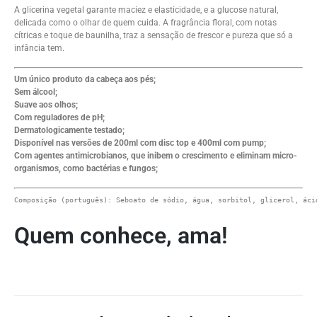
A glicerina vegetal garante maciez e elasticidade, e a glucose natural,
delicada como o olhar de quem cuida. A fragrância floral, com notas
cítricas e toque de baunilha, traz a sensação de frescor e pureza que só a
infância tem.
Um único produto da cabeça aos pés;
Sem álcool;
Suave aos olhos;
Com reguladores de pH;
Dermatologicamente testado;
Disponível nas versões de 200ml com disc top e 400ml com pump;
Com agentes antimicrobianos, que inibem o crescimento e eliminam micro-
organismos, como bactérias e fungos;
Composição (português): Seboato de sódio, água, sorbitol, glicerol, áci
Quem conhece, ama!