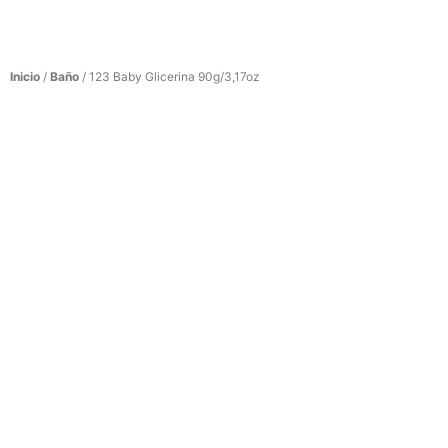
Inicio
/
Baño
/ 123 Baby Glicerina 90g/3,17oz