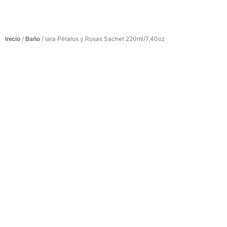
Inicio
/
Baño
/ Iara Pétalos y Rosas Sachet 220ml/7,40oz