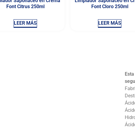
piador Saponáceo en Crema
Limpiador Saponáceo en C
Font Citrus 250ml
Font Cloro 250ml
LEER MÁS
LEER MÁS
Esta
segu
Fabr
Dest
Ácid
Ácid
Hidr
Ácid