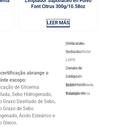
rema
Limpiador Saponáceo en Polvo
Font Citrus 300g/10.58oz
LEER MÁS
Política de privacidade
Portal do titular de Dados
LGPD
Canais de Denúncia
 certificação abrange o
Código de conduta
inte escopo:
Relatório de sustentabilidade 2025
icação de Glicerina
ilada, Sebo Hidrogenado,
Relatório de Transparência Salarial
o Graxo Destilado de Sebo,
o Graxo de Sebo
ogenado, Ácido Esteárico e
o Oleico.