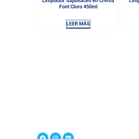
Limpiador Saponáceo en Crema
Lim
Font Cloro 450ml
LEER MÁS