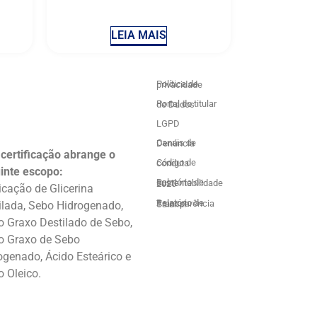
LEIA MAIS
Política de privacidade
Portal do titular de Dados
LGPD
Canais de Denúncia
 certificação abrange o
Código de conduta
inte escopo:
Relatório de sustentabilidade 2025
icação de Glicerina
ilada, Sebo Hidrogenado,
Relatório de Transparência Salarial
o Graxo Destilado de Sebo,
o Graxo de Sebo
ogenado, Ácido Esteárico e
o Oleico.