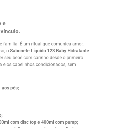
e e
vínculo.
e família. É um ritual que comunica amor,
so, o
Sabonete Líquido
123 Baby Hidratante
er seu bebê com carinho desde o primeiro
a e os cabelinhos condicionados, sem
 aos pés;
o;
200ml com disc top e 400ml com pump;