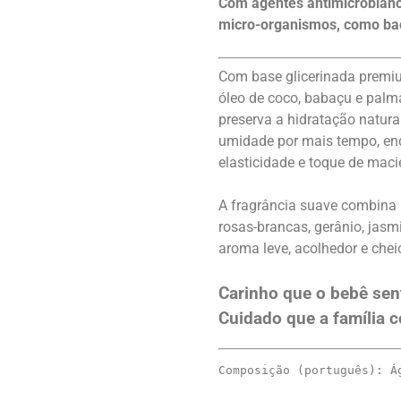
Com agentes antimicrobiano
micro-organismos, como bac
Com base glicerinada premiu
óleo de coco, babaçu e palm
preserva a hidratação natural
umidade por mais tempo, enq
elasticidade e toque de macie
A fragrância suave combina 
rosas-brancas, gerânio, jasm
aroma leve, acolhedor e chei
Carinho que o bebê sen
Cuidado que a família c
Composição (português): Á