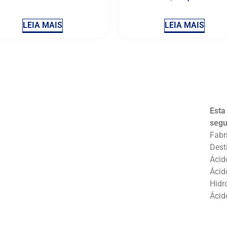
LEIA MAIS
LEIA MAIS
Esta
segu
Fabr
Dest
Ácid
Ácid
Hidr
Ácid