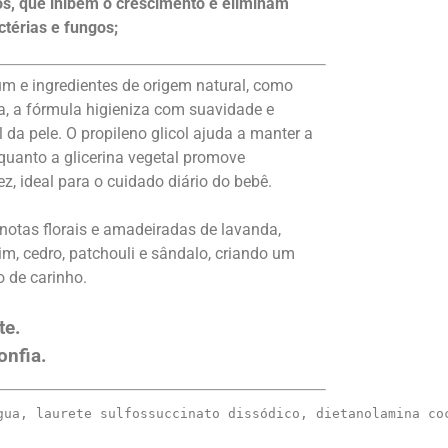
s, que inibem o crescimento e eliminam
térias e fungos;
m e ingredientes de origem natural, como
a, a fórmula higieniza com suavidade e
 da pele. O propileno glicol ajuda a manter a
uanto a glicerina vegetal promove
z, ideal para o cuidado diário do bebê.
notas florais e amadeiradas de lavanda,
im, cedro, patchouli e sândalo, criando um
o de carinho.
te.
onfia.
gua, laurete sulfossuccinato dissódico, dietanolamina co