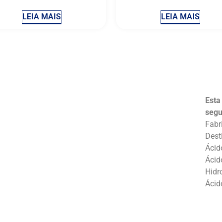
LEIA MAIS
LEIA MAIS
Esta
segu
Fabr
Dest
Ácid
Ácid
Hidr
Ácid