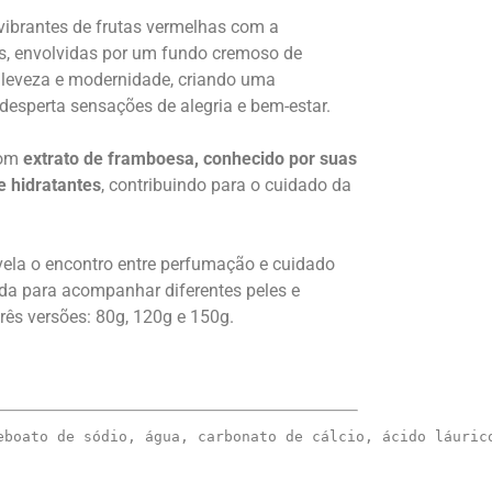
vibrantes de frutas vermelhas com a
as, envolvidas por um fundo cremoso de
 leveza e modernidade, criando uma
esperta sensações de alegria e bem-estar.
com
extrato de framboesa, conhecido por suas
e hidratantes
, contribuindo para o cuidado da
ela o encontro entre perfumação e cuidado
ada para acompanhar diferentes peles e
três versões: 80g, 120g e 150g.
eboato de sódio, água, carbonato de cálcio, ácido láuric