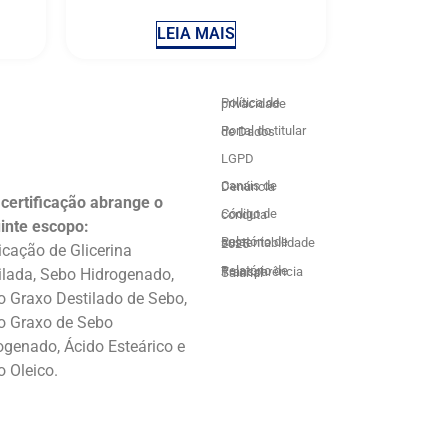
LEIA MAIS
Política de privacidade
Portal do titular de Dados
LGPD
Canais de Denúncia
 certificação abrange o
Código de conduta
inte escopo:
Relatório de sustentabilidade 2025
icação de Glicerina
ilada, Sebo Hidrogenado,
Relatório de Transparência Salarial
o Graxo Destilado de Sebo,
o Graxo de Sebo
ogenado, Ácido Esteárico e
o Oleico.