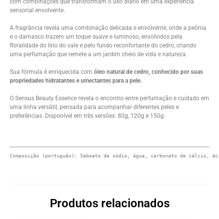
com combinações que transformam o uso diário em uma experiência
sensorial envolvente.
A fragrância revela uma combinação delicada e envolvente, onde a peônia
e o damasco trazem um toque suave e luminoso, envolvidos pela
floralidade do lírio do vale e pelo fundo reconfortante do cedro, criando
uma perfumação que remete a um jardim cheio de vida e natureza.
Sua fórmula é enriquecida com
óleo natural de cedro, conhecido por suas
propriedades hidratantes e umectantes para a pele.
O Sensus Beauty Essence revela o encontro entre perfumação e cuidado em
uma linha versátil, pensada para acompanhar diferentes peles e
preferências. Disponível em três versões: 80g, 120g e 150g.
Composição (português): Seboato de sódio, água, carbonato de cálcio, ác
Produtos relacionados