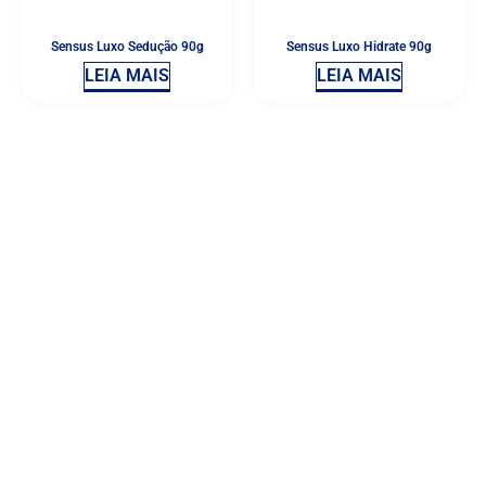
Sensus Luxo Sedução 90g
Sensus Luxo Hidrate 90g
LEIA MAIS
LEIA MAIS